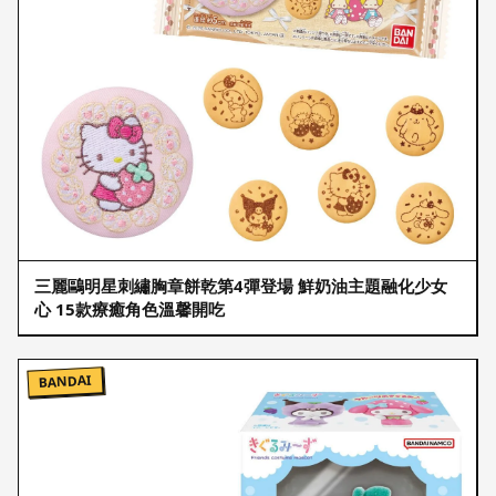
三麗鷗明星刺繡胸章餅乾第4彈登場 鮮奶油主題融化少女
心 15款療癒角色溫馨開吃
BANDAI