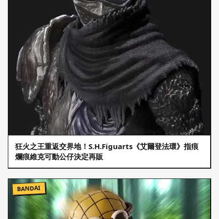
狂火之王重返交界地！S.H.Figuarts《艾爾登法環》指痕
爛痕維克可動公仔決定再販
BANDAI