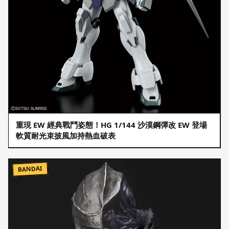
重現 EW 經典戰鬥姿態！HG 1/144 沙漠鋼彈改 EW 登場
軟質耐光束披風加持熱血破表
BANDAI