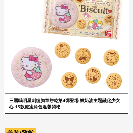
三麗鷗明星刺繡胸章餅乾第4彈登場 鮮奶油主題融化少女
心 15款療癒角色溫馨開吃
美妝/雜貨