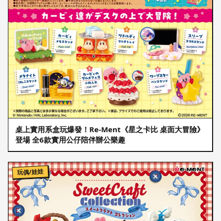
桌上實用系盒玩爆發！Re-Ment《星之卡比 桌面大冒險》
登場 全6款實用公仔陪伴辦公樂趣
玩偶/娃娃