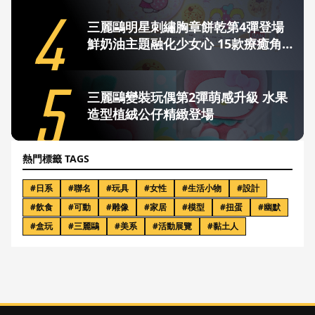
4
三麗鷗明星刺繡胸章餅乾第4彈登場
鮮奶油主題融化少女心 15款療癒角色
溫馨開吃
5
三麗鷗變裝玩偶第2彈萌感升級 水果
造型植絨公仔精緻登場
熱門標籤 TAGS
#
日系
#
聯名
#
玩具
#
女性
#
生活小物
#
設計
#
飲食
#
可動
#
雕像
#
家居
#
模型
#
扭蛋
#
幽默
#
盒玩
#
三麗鷗
#
美系
#
活動展覽
#
黏土人