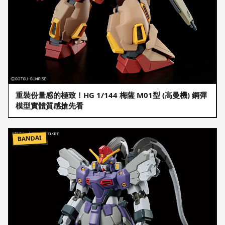
重裝份量感的極致！HG 1/144 梅薩 M01型 (高曼機) 鋼彈
模型實體質感搶先看
BANDAI