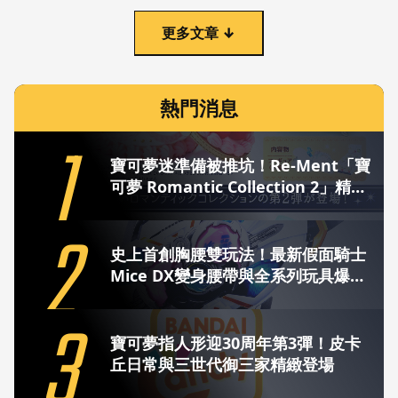
更多文章 ↓
熱門消息
1
寶可夢迷準備被推坑！Re-Ment「寶
可夢 Romantic Collection 2」精緻
登場 全6款浪漫降臨
2
史上首創胸腰雙玩法！最新假面騎士
Mice DX變身腰帶與全系列玩具爆熱
解禁
3
寶可夢指人形迎30周年第3彈！皮卡
丘日常與三世代御三家精緻登場