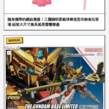
隨身攜帶的繽紛應援！三麗鷗明星氣球棒造型吊飾食玩登
場 組裝大尺寸兼具搖晃聲響樂趣
BANDAI