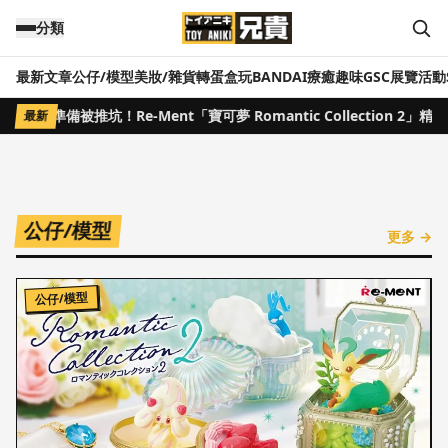
跳到主要內容
分類
最新文章
公仔/模型
美妝/雜貨
轉蛋盒玩
BANDAI
療癒趣味
GSC
展覽活動
可夢迷準備被推坑！Re-Ment「寶可夢 Romantic Collection 2」
最新
‹
›
1
公仔/模型
更多 →
公仔/模型
寶可夢指人形迎30周年第3彈！皮卡丘
日常與三世代御三家精緻登場