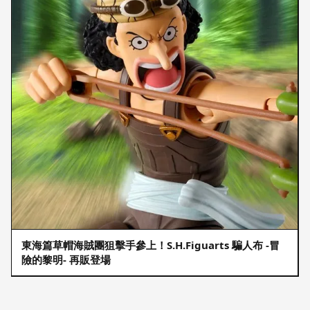
東海篇草帽海賊團狙擊手參上！S.H.Figuarts 騙人布 -冒
險的黎明- 再販登場