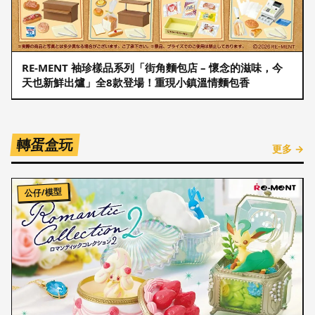
RE-MENT 袖珍樣品系列「街角麵包店 – 懷念的滋味，今
天也新鮮出爐」全8款登場！重現小鎮溫情麵包香
轉蛋盒玩
更多 →
公仔/模型